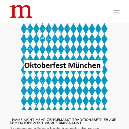
„
“
NAME NICHT MEHR ZEITGEMÄSS
TRADITIONSBETRIEB AUF
DEM OKTOBERFEST WURDE UMBENANNT
Traditionen pflegen bedeutet nicht die Asche