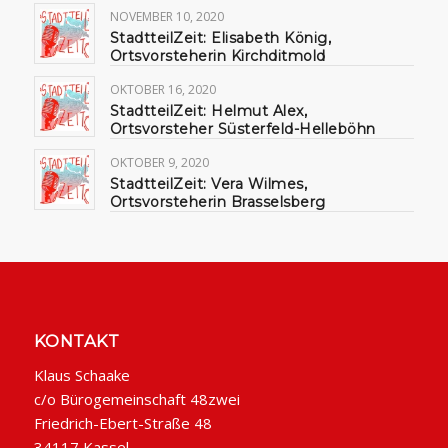
NOVEMBER 10, 2020
StadtteilZeit: Elisabeth König,
Ortsvorsteherin Kirchditmold
OKTOBER 16, 2020
StadtteilZeit: Helmut Alex,
Ortsvorsteher Süsterfeld-Helleböhn
OKTOBER 9, 2020
StadtteilZeit: Vera Wilmes,
Ortsvorsteherin Brasselsberg
KONTAKT
Klaus Schaake
c/o Bürogemeinschaft 48zwei
Friedrich-Ebert-Straße 48
34117 Kassel